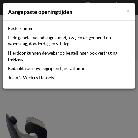
Afrekenen
€
0,00
0464110670
×
Mijn account
Aangepaste openingtijden
Beste klanten,
Toggl
In de gehele maand augustus zijn wij enkel geopend op
navig
woensdag, donderdag en vrijdag.
Hierdoor kunnen de webshop bestellingen ook vertraging
hebben.
Spatd bev clip Orion pvc zw ds a 8
Bedankt voor uw begrip en fijne vakantie!
Team 2-Wielers Hensels