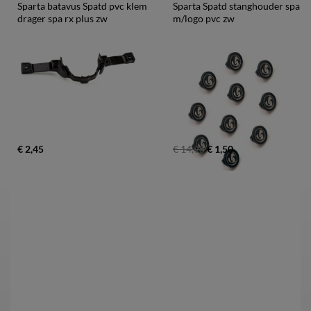
Sparta batavus Spatd pvc klem 
Sparta Spatd stanghouder spa 
drager spa rx plus zw
m/logo pvc zw
€ 2,45
€ 14,95
€ 1,50