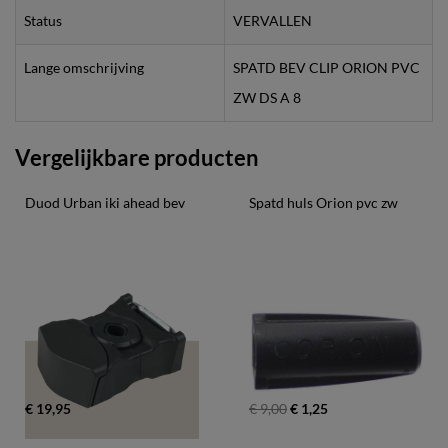
Status
VERVALLEN
Lange omschrijving
SPATD BEV CLIP ORION PVC
ZW DS A 8
Vergelijkbare producten
Duod Urban iki ahead bev
Spatd huls Orion pvc zw
€ 19,95
€ 9,00
€ 1,25