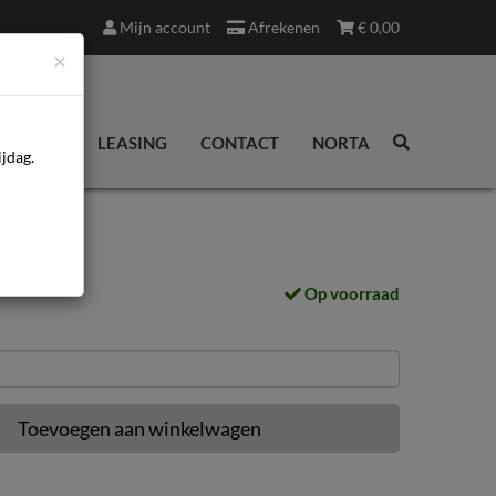
Mijn account
Afrekenen
€
0,00
×
EDINGEN
LEASING
CONTACT
NORTA
jdag.
Op voorraad
Toevoegen aan winkelwagen