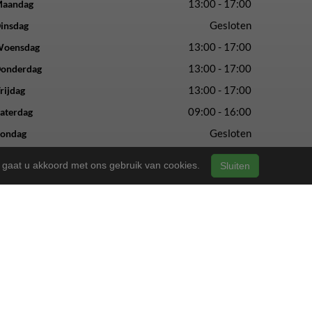
13:00 - 17:00
aandag
Gesloten
insdag
13:00 - 17:00
oensdag
13:00 - 17:00
onderdag
13:00 - 17:00
rijdag
09:00 - 16:00
aterdag
Gesloten
ondag
n, gaat u akkoord met ons gebruik van cookies.
Sluiten
vertrouwde service en vakmanschap.
ls altijd.