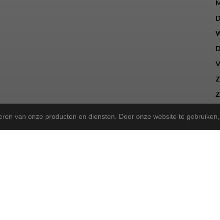
M
D
W
D
V
Z
Z
teren van onze producten en diensten. Door onze website te gebruike
a Store!
gekregen en zijn we nu de trotse
! Wat blijft, is onze 
Norta Store
sen, kunt u ook bij ons terecht voor het merk Rih.
sportieve tweewieler heeft, wij bieden dezelfde betrouwbare service a