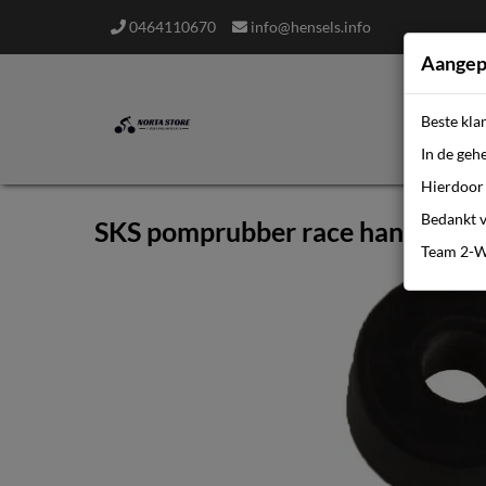
0464110670
info@hensels.info
Aangep
Beste kla
In de geh
Hierdoor 
Bedankt v
SKS pomprubber race handpom
Team 2-W