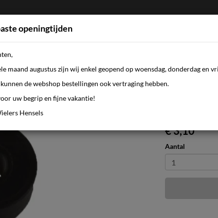
aste openingtijden
nten,
FIETSEN
WEBSHOP
KLEDING
AANBI
ele maand augustus zijn wij enkel geopend op woensdag, donderdag en vri
kunnen de webshop bestellingen ook vertraging hebben.
oor uw begrip en fijne vakantie!
p 3223
ielers Hensels
€ 3,10
Aantal