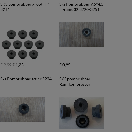
SKS pomprubber groot HP-
Sks Pomprubber 7.5*4.5 
3211
m/ramd32 3220/3251
€ 9,99
€ 1,25
€ 0,95
Sks Pomprubber a/s nr.3224
SKS pomprubber 
Rennkompressor