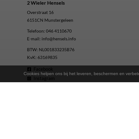
2 Wieler Hensels
Overstraat 16
6151CN
Munstergeleen
Telefoon:
046 4110670
E-mail:
info@hensels.info
BTW: NL001833235B76
KvK: 63169835
Facebook
Cookies helpen ons bij het leveren, beschermen en verbe
Instagram
Youtube
2-Wielers Hensels in een nieuw jasje: Welkom bij de Nort
Bij
hebben we een frisse uitstraling 
2-Wielers Hensels
Wat kan u verwachten?
: Naast ons uitgebreide aanbod Norta-fiet
Ruime keuze
: Of u nu een e-bike, stadsfiets of 
Uitstekende service