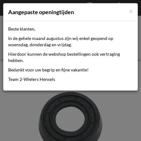
Afrekenen
€
0,00
0464110670
×
Mijn account
Aangepaste openingtijden
Beste klanten,
Toggl
In de gehele maand augustus zijn wij enkel geopend op
navig
woensdag, donderdag en vrijdag.
Hierdoor kunnen de webshop bestellingen ook vertraging
hebben.
SKS 10149 rubber topmanchet 22
Bedankt voor uw begrip en fijne vakantie!
mm
Team 2-Wielers Hensels