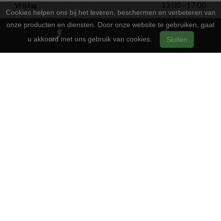
13:00 - 17:00
Vrijdag
Cookies helpen ons bij het leveren, beschermen en verbeteren van
09:00 - 16:00
Zaterdag
onze producten en diensten. Door onze website te gebruiken, gaat
Gesloten
Zondag
u akkoord met ons gebruik van cookies.
Sluiten
2-Wielers Hensels in een nieuw jasje: Welkom bij de Norta
Store!
Bij
hebben we een frisse uitstraling
2-Wielers Hensels
gekregen en zijn we nu de trotse
! Wat blijft, is
Norta Store
onze vertrouwde service en vakmanschap.
Wat kan u verwachten?
: Naast ons uitgebreide aanbod Norta-
Ruime keuze
fietsen, kunt u ook bij ons terecht voor het merk Rih.
: Of u nu een e-bike, stadsfiets of
Uitstekende service
sportieve tweewieler heeft, wij bieden dezelfde
betrouwbare service als altijd.
: U bent bij ons aan het juiste adres
Onderhoud van fietsen
voor reparaties en onderhoud. We streven er tevens om
reparaties na 24 uur klaar te hebben.
Gelieve steeds telefonisch een afspraak te plannen.