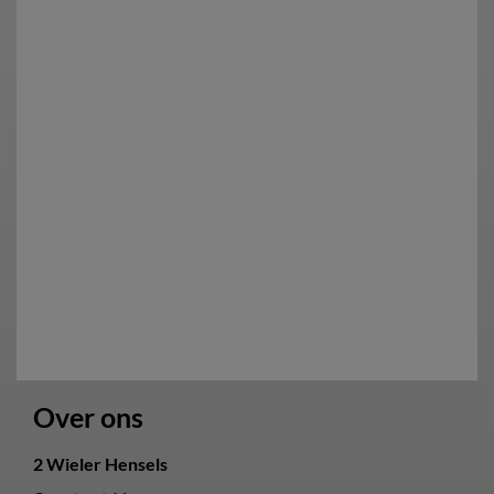
Over ons
2 Wieler Hensels