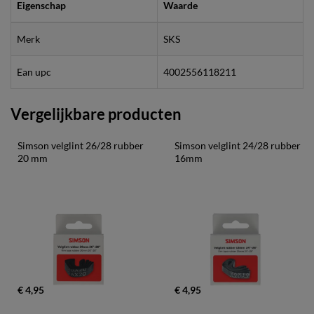
Eigenschap
Waarde
Merk
SKS
Ean upc
4002556118211
Vergelijkbare producten
Simson velglint 26/28 rubber 
Simson velglint 24/28 rubber 
20 mm
16mm
€ 4,95
€ 4,95