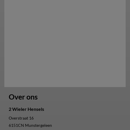
Over ons
2 Wieler Hensels
Overstraat 16
6151CN
Munstergeleen