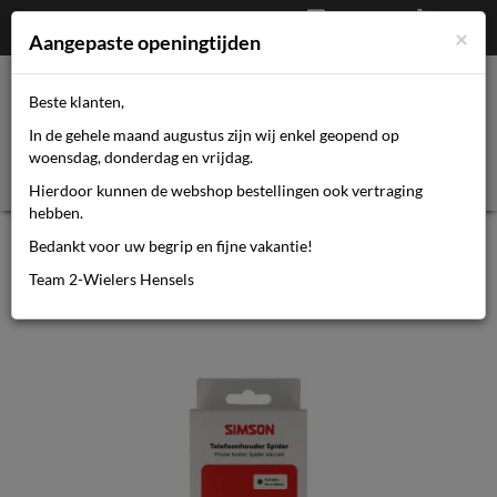
Afrekenen
€
0,00
0464110670
×
Mijn account
Aangepaste openingtijden
Beste klanten,
Toggl
In de gehele maand augustus zijn wij enkel geopend op
navig
woensdag, donderdag en vrijdag.
Hierdoor kunnen de webshop bestellingen ook vertraging
hebben.
Simson telefoonhouder siliconen
Bedankt voor uw begrip en fijne vakantie!
Team 2-Wielers Hensels