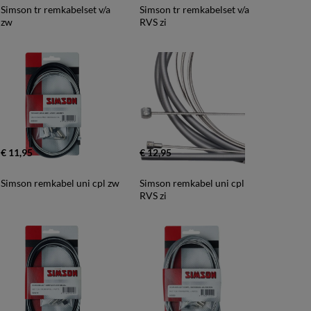
Simson tr remkabelset v/a 
Simson tr remkabelset v/a 
zw
RVS zi
€ 11,95
€ 12,95
Simson remkabel uni cpl zw
Simson remkabel uni cpl 
RVS zi