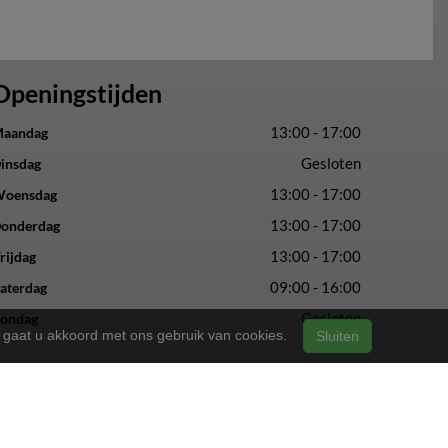
Openingstijden
13:00 - 17:00
aandag
Gesloten
insdag
13:00 - 17:00
oensdag
13:00 - 17:00
onderdag
13:00 - 17:00
rijdag
09:00 - 16:00
aterdag
Gesloten
ondag
n, gaat u akkoord met ons gebruik van cookies.
Sluiten