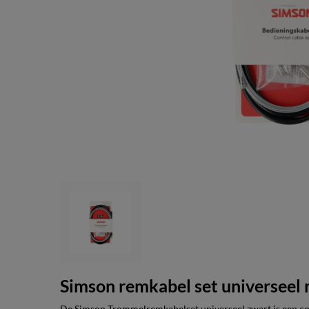
Simson remkabel set universeel
De Simson Trommelremkabelset universeel zwart is een co