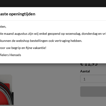
aste openingtijden
nten,
FIETSEN
WEBSHOP
KLEDING
AANBI
ele maand augustus zijn wij enkel geopend op woensdag, donderdag en vri
kunnen de webshop bestellingen ook vertraging hebben.
oor uw begrip en fijne vakantie!
 met inbus RVS zwart
ielers Hensels
€ 11,95
Aantal