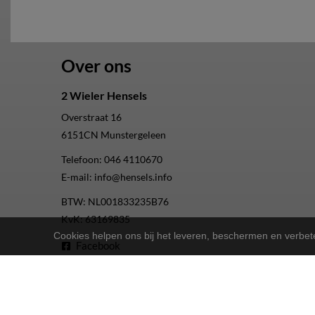
Over ons
2 Wieler Hensels
Overstraat 16
6151CN
Munstergeleen
Telefoon:
046 4110670
E-mail:
info@hensels.info
BTW: NL001833235B76
KvK: 63169835
Cookies helpen ons bij het leveren, beschermen en verbe
Facebook
Instagram
Youtube
2-Wielers Hensels in een nieuw jasje: Welkom bij de Nort