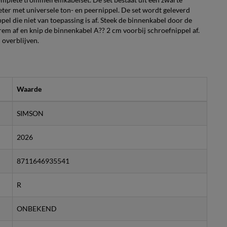
eter met universele ton- en peernippel. De set wordt geleverd
pel die niet van toepassing is af. Steek de binnenkabel door de
 rem af en knip de binnenkabel A?? 2 cm voorbij schroefnippel af.
 overblijven.
Waarde
SIMSON
2026
8711646935541
R
ONBEKEND