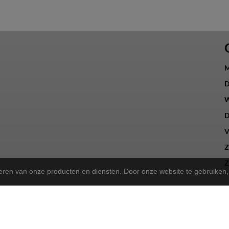
M
D
W
D
V
Z
Z
teren van onze producten en diensten. Door onze website te gebruike
a Store!