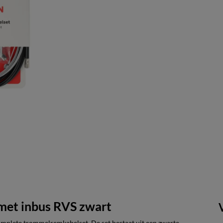
 met inbus RVS zwart
mplete trommelremkabelset. De set bestaat uit een zwarte