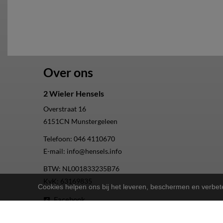
Over ons
2 Wieler Hensels
Overstraat 16
6151CN
Munstergeleen
Telefoon:
046 4110670
E-mail:
info@hensels.info
BTW: NL001833235B76
KvK: 63169835
Cookies helpen ons bij het leveren, beschermen en verbe
Facebook
Instagram