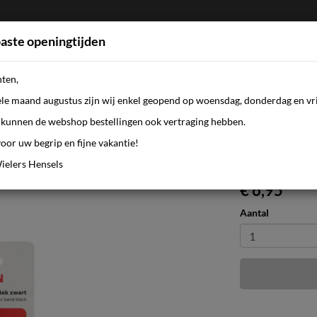
aste openingtijden
nten,
FIETSEN
WEBSHOP
KLEDING
AANBI
ele maand augustus zijn wij enkel geopend op woensdag, donderdag en vri
kunnen de webshop bestellingen ook vertraging hebben.
oor uw begrip en fijne vakantie!
ielers Hensels
€ 6,95
Aantal