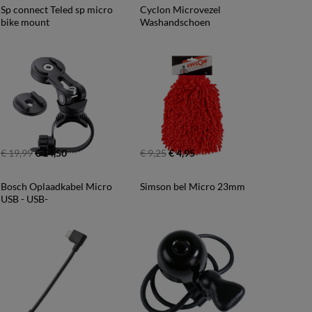
Sp connect Teled sp micro 
Cyclon Microvezel 
bike mount
Washandschoen
€ 19,99
€ 14,50
€ 9,25
€ 4,95
Bosch Oplaadkabel Micro 
Simson bel Micro 23mm
USB - USB-