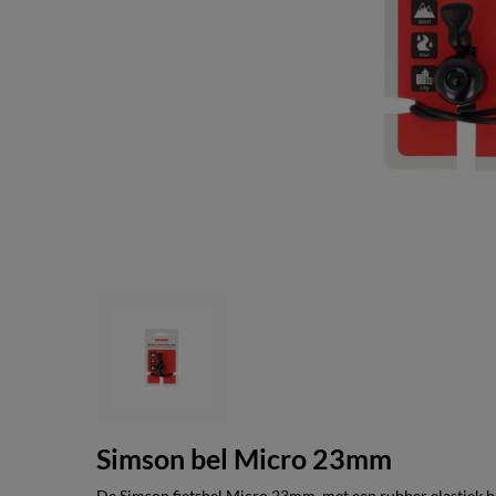
Simson bel Micro 23mm
De Simson fietsbel Micro 23mm, met een rubber elastiek be