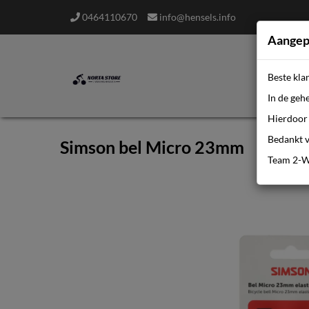
0464110670
info@hensels.info
Aangep
Beste kla
In de geh
Hierdoor 
Bedankt v
Simson bel Micro 23mm
Team 2-W