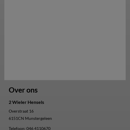
Over ons
2 Wieler Hensels
Overstraat 16
6151CN
Munstergeleen
Telefoon:
046 4110670