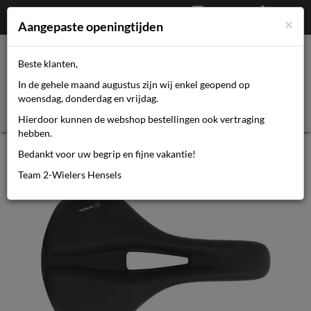
Afrekenen
€
0,00
0464110670
×
Mijn account
Aangepaste openingtijden
Beste klanten,
Toggl
In de gehele maand augustus zijn wij enkel geopend op
navig
woensdag, donderdag en vrijdag.
Hierdoor kunnen de webshop bestellingen ook vertraging
hebben.
Selle Royal zadel Vaia Moderate
Bedankt voor uw begrip en fijne vakantie!
zwart
Team 2-Wielers Hensels