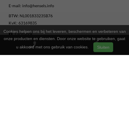
E-mail:
info@hensels.info
BTW: NL001833235B76
KvK: 63169835
Cookies helpen ons bij het leveren, beschermen en verbeteren van
Facebook
onze producten en diensten. Door onze website te gebruiken, gaat
Instagram
u akkoord met ons gebruik van cookies.
Sluiten
Youtube
Openingstijden
13:00 - 17:00
Maandag
Gesloten
Dinsdag
13:00 - 17:00
Woensdag
13:00 - 17:00
Donderdag
13:00 - 17:00
Vrijdag
09:00 - 16:00
Zaterdag