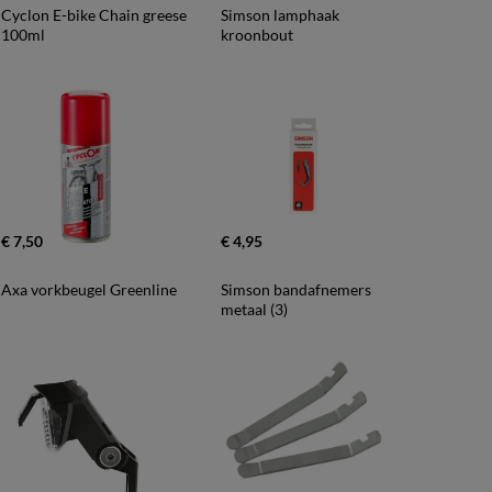
Cyclon E-bike Chain greese 
Simson lamphaak 
100ml
kroonbout
€ 7,50
€ 4,95
Axa vorkbeugel Greenline
Simson bandafnemers 
metaal (3)