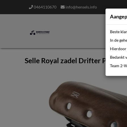
0464110670
info@hensels.info
Aangep
Beste kla
In de geh
Hierdoor 
Bedankt v
Selle Royal zadel Drifter Plus 51
Team 2-W