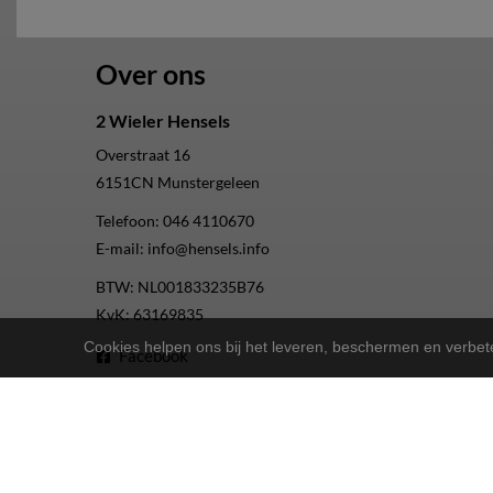
Over ons
2 Wieler Hensels
Overstraat 16
6151CN
Munstergeleen
Telefoon:
046 4110670
E-mail:
info@hensels.info
BTW: NL001833235B76
KvK: 63169835
Cookies helpen ons bij het leveren, beschermen en verbe
Facebook
Instagram
Youtube
2-Wielers Hensels in een nieuw jasje: Welkom bij de Nort