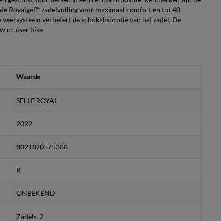
de Royalgel™ zadelvulling voor maximaal comfort en tot 40
veersysteem verbetert de schokabsorptie van het zadel. De
uw cruiser bike
Waarde
SELLE ROYAL
2022
8021890575388
R
ONBEKEND
Zadels_2