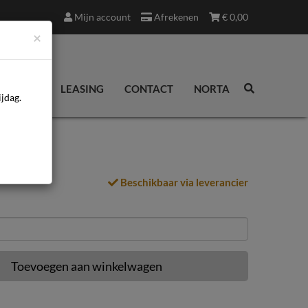
Mijn account
Afrekenen
€
0,00
×
EDINGEN
LEASING
CONTACT
NORTA
jdag.
Beschikbaar via leverancier
Toevoegen aan winkelwagen