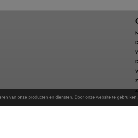
M
D
W
D
V
Z
Z
teren van onze producten en diensten. Door onze website te gebruike
a Store!