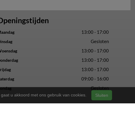
Openingstijden
13:00 - 17:00
aandag
Gesloten
insdag
13:00 - 17:00
oensdag
13:00 - 17:00
onderdag
13:00 - 17:00
rijdag
09:00 - 16:00
aterdag
Gesloten
ondag
n, gaat u akkoord met ons gebruik van cookies.
Sluiten