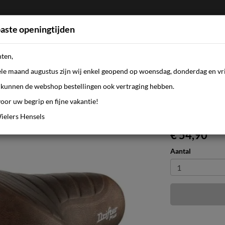
aste openingtijden
nten,
FIETSEN
WEBSHOP
KLEDING
AANBI
ele maand augustus zijn wij enkel geopend op woensdag, donderdag en vri
kunnen de webshop bestellingen ook vertraging hebben.
oor uw begrip en fijne vakantie!
11 uni bruin
ielers Hensels
€ 54,90
Aantal