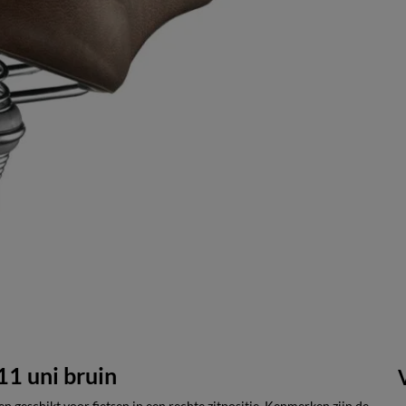
11 uni bruin
 en geschikt voor fietsen in een rechte zitpositie. Kenmerken zijn de