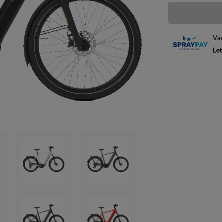
Va
Let