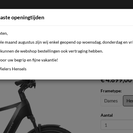
aste openingtijden
nten,
FIETSEN
WEBSHOP
KLEDING
AANBI
ele maand augustus zijn wij enkel geopend op woensdag, donderdag en vri
kunnen de webshop bestellingen ook vertraging hebben.
oor uw begrip en fijne vakantie!
ielers Hensels
€ 4.899,00
Frametype:
Dames
He
Aantal