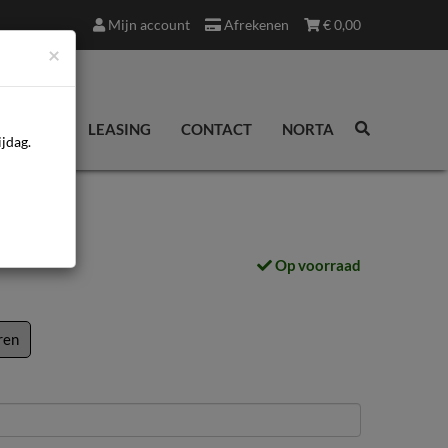
Mijn account
Afrekenen
€
0,00
×
EDINGEN
LEASING
CONTACT
NORTA
jdag.
Op voorraad
ren