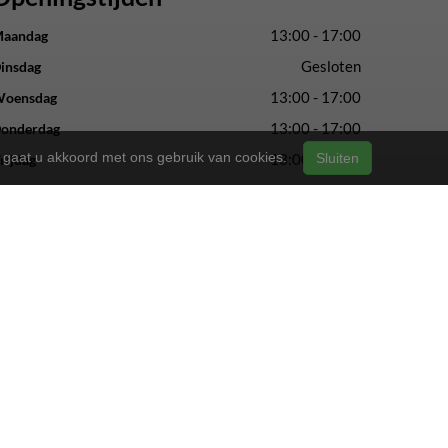
13:00 - 17:00
aandag
Gesloten
insdag
13:00 - 17:00
oensdag
13:00 - 17:00
onderdag
n, gaat u akkoord met ons gebruik van cookies.
13:00 - 17:00
Sluiten
rijdag
09:00 - 16:00
aterdag
Gesloten
ondag
vertrouwde service en vakmanschap.