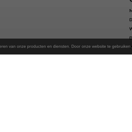
M
D
W
D
teren van onze producten en diensten. Door onze website te gebruike
V
Z
Z
a Store!
gekregen en zijn we nu de trotse
! Wat blijft, is onze 
Norta Store
sen, kunt u ook bij ons terecht voor het merk Rih.