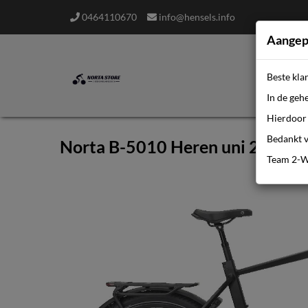
0464110670
info@hensels.info
Aangep
Beste kla
In de geh
Hierdoor 
Bedankt v
Norta B-5010 Heren uni 2026
Team 2-W