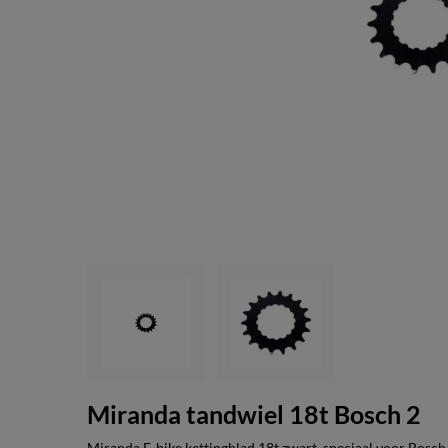
Miranda tandwiel 18t Bosch 2
Miranda E-bike kettingblad 18t zwart, speciaal voor Bosch 