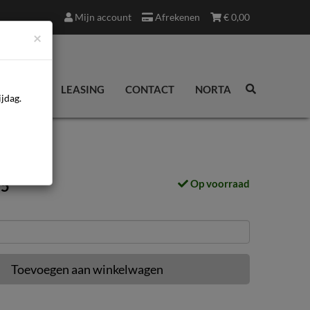
Mijn account
Afrekenen
€
0,00
×
EDINGEN
LEASING
CONTACT
NORTA
jdag.
95
Op voorraad
Toevoegen aan winkelwagen