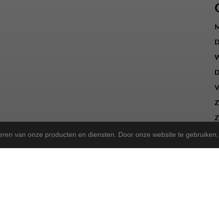
M
D
W
D
V
Z
Z
teren van onze producten en diensten. Door onze website te gebruike
a Store!
gekregen en zijn we nu de trotse
! Wat blijft, is onze 
Norta Store