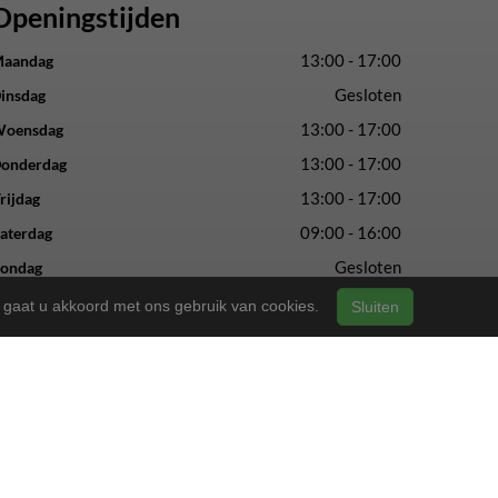
Openingstijden
13:00 - 17:00
aandag
Gesloten
insdag
13:00 - 17:00
oensdag
13:00 - 17:00
onderdag
13:00 - 17:00
rijdag
09:00 - 16:00
aterdag
Gesloten
ondag
n, gaat u akkoord met ons gebruik van cookies.
Sluiten
vertrouwde service en vakmanschap.