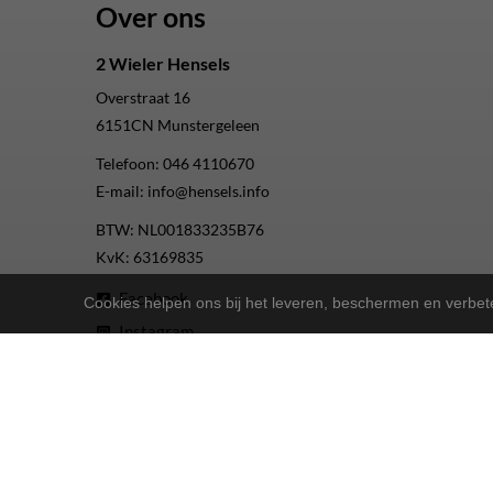
Over ons
2 Wieler Hensels
Overstraat 16
6151CN
Munstergeleen
Telefoon:
046 4110670
E-mail:
info@hensels.info
BTW: NL001833235B76
KvK: 63169835
Facebook
Cookies helpen ons bij het leveren, beschermen en verbe
Instagram
Youtube
2-Wielers Hensels in een nieuw jasje: Welkom bij de Nort
Bij
hebben we een frisse uitstraling 
2-Wielers Hensels
Wat kan u verwachten?