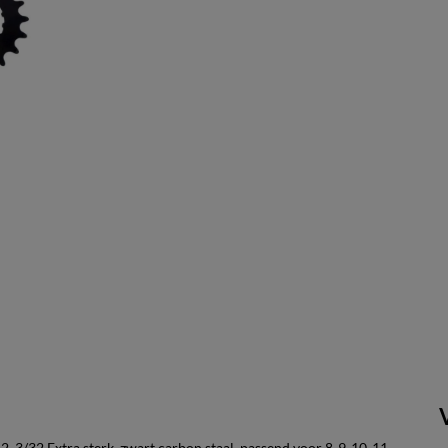
2, 3/32 Extra sterk, zwart carbon staal, passend voor 8-9-10-11