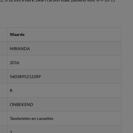
Waarde
MIRANDA
2016
5603895212289
R
ONBEKEND
Tandwielen en cassettes
1