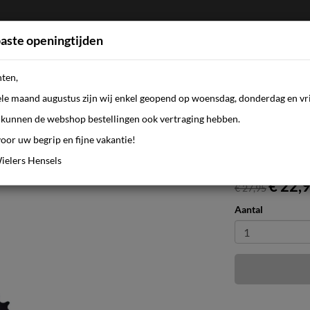
aste openingtijden
nten,
FIETSEN
WEBSHOP
KLEDING
AANBI
ele maand augustus zijn wij enkel geopend op woensdag, donderdag en vri
kunnen de webshop bestellingen ook vertraging hebben.
oor uw begrip en fijne vakantie!
ielers Hensels
€ 22,
€ 27,95
Aantal