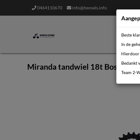
0464110670
info@hensels.info
Aangep
Beste kla
In de geh
Hierdoor 
Bedankt v
Miranda tandwiel 18t Bosch 2
Team 2-W