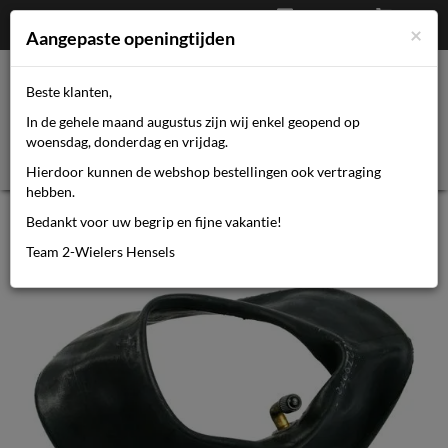
Afrekenen
€
0,00
0464110670
×
Mijn account
Aangepaste openingtijden
Beste klanten,
Toggl
In de gehele maand augustus zijn wij enkel geopend op
navig
woensdag, donderdag en vrijdag.
Hierdoor kunnen de webshop bestellingen ook vertraging
hebben.
Impac bnb 260 x 85 - 4.10 / 3.50 - 4
Bedankt voor uw begrip en fijne vakantie!
av 90/90gr
Team 2-Wielers Hensels