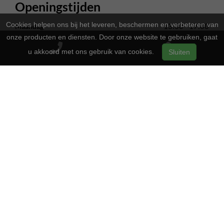
Openingstijden
Cookies helpen ons bij het leveren, beschermen en verbeteren van
13:00 - 17:00
Maandag
onze producten en diensten. Door onze website te gebruiken, gaat
Gesloten
Dinsdag
u akkoord met ons gebruik van cookies.
Sluiten
13:00 - 17:00
Woensdag
13:00 - 17:00
Donderdag
13:00 - 17:00
Vrijdag
09:00 - 16:00
Zaterdag
Gesloten
Zondag
2-Wielers Hensels in een nieuw jasje: Welkom bij de Norta
Store!
Bij
hebben we een frisse uitstraling
2-Wielers Hensels
gekregen en zijn we nu de trotse
! Wat blijft, is
Norta Store
onze vertrouwde service en vakmanschap.
Wat kan u verwachten?
: Naast ons uitgebreide aanbod Norta-
Ruime keuze