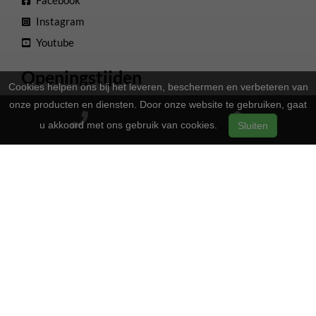
Facebook
Instagram
Youtube
Openingstijden
Cookies helpen ons bij het leveren, beschermen en verbeteren van
13:00 - 17:00
onze producten en diensten. Door onze website te gebruiken, gaat
Maandag
u akkoord met ons gebruik van cookies.
Sluiten
Gesloten
Dinsdag
13:00 - 17:00
Woensdag
13:00 - 17:00
Donderdag
13:00 - 17:00
Vrijdag
09:00 - 16:00
Zaterdag
Gesloten
Zondag
2-Wielers Hensels in een nieuw jasje: Welkom bij de Norta
Store!
Bij
hebben we een frisse uitstraling
2-Wielers Hensels
gekregen en zijn we nu de trotse
! Wat blijft, is
Norta Store