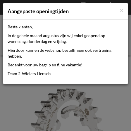
Afrekenen
€
0,00
0464110670
×
Mijn account
Aangepaste openingtijden
Beste klanten,
Toggl
In de gehele maand augustus zijn wij enkel geopend op
navig
woensdag, donderdag en vrijdag.
Hierdoor kunnen de webshop bestellingen ook vertraging
hebben.
Gates CDX achtertandwiel 22 tands
Bedankt voor uw begrip en fijne vakantie!
Enviolo / Nuvinc
Team 2-Wielers Hensels