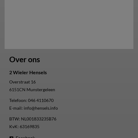
Over ons
2 Wieler Hensels
Overstraat 16
6151CN
Munstergeleen
Telefoon:
046 4110670
E-mail:
info@hensels.info
BTW: NL001833235B76
KvK: 63169835