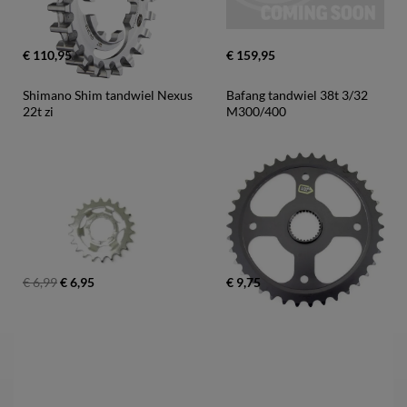
€ 110,95
€ 159,95
Shimano Shim tandwiel Nexus 
Bafang tandwiel 38t 3/32 
22t zi
M300/400
€ 6,99
€ 6,95
€ 9,75