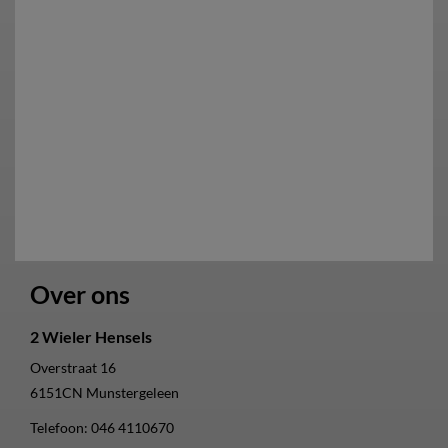
Over ons
2 Wieler Hensels
Overstraat 16
6151CN
Munstergeleen
Telefoon:
046 4110670