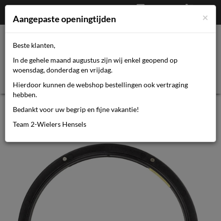
Afrekenen
€
0,00
0464110670
×
Mijn account
Aangepaste openingtijden
Beste klanten,
Toggl
In de gehele maand augustus zijn wij enkel geopend op
navig
woensdag, donderdag en vrijdag.
Hierdoor kunnen de webshop bestellingen ook vertraging
hebben.
Enviolo Naafd env aut encoder bs
Bedankt voor uw begrip en fijne vakantie!
output speed signal
Team 2-Wielers Hensels