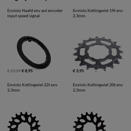
Enviolo Naafd env aut encoder 
Enviolo Kettingwiel 19t env 
input speed signal
2.3mm
€ 11,59
€ 8,95
€ 3,95
Enviolo Kettingwiel 22t env 
Enviolo Kettingwiel 20t env 
2.3mm
2.3mm