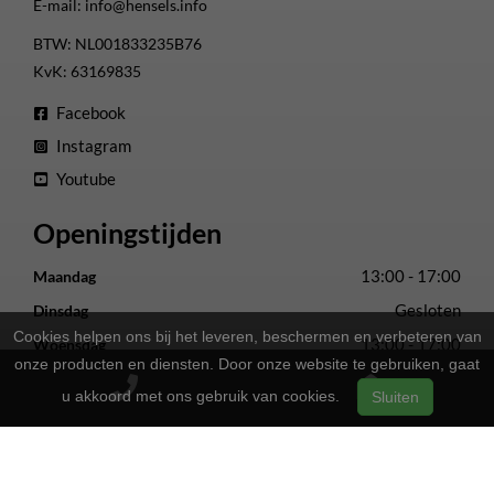
E-mail:
info@hensels.info
BTW: NL001833235B76
KvK: 63169835
Facebook
Instagram
Youtube
Openingstijden
13:00 - 17:00
Maandag
Gesloten
Dinsdag
Cookies helpen ons bij het leveren, beschermen en verbeteren van
13:00 - 17:00
Woensdag
onze producten en diensten. Door onze website te gebruiken, gaat
13:00 - 17:00
Donderdag
u akkoord met ons gebruik van cookies.
Sluiten
13:00 - 17:00
Vrijdag
09:00 - 16:00
Zaterdag
Gesloten
Zondag