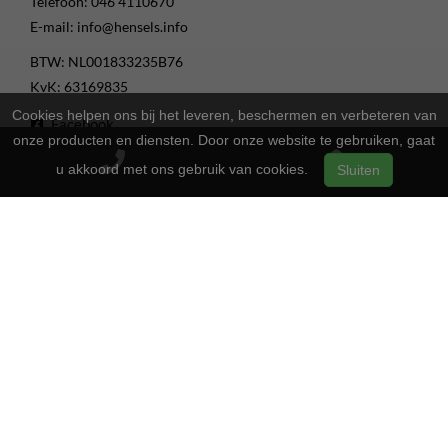
Telefoon:
046 4110670
E-mail:
info@hensels.info
BTW: NL001833235B76
KvK: 63169835
Cookies helpen ons bij het leveren, beschermen en verbeteren van
Facebook
onze producten en diensten. Door onze website te gebruiken, gaat
Instagram
u akkoord met ons gebruik van cookies.
Sluiten
Youtube
Openingstijden
13:00 - 17:00
Maandag
Gesloten
Dinsdag
13:00 - 17:00
Woensdag
13:00 - 17:00
Donderdag
13:00 - 17:00
Vrijdag
09:00 - 16:00
Zaterdag