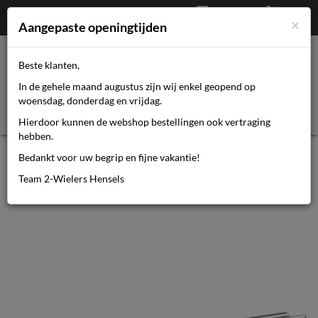
Afrekenen
€
0,00
0464110670
×
Mijn account
Aangepaste openingtijden
Beste klanten,
Toggl
In de gehele maand augustus zijn wij enkel geopend op
navig
woensdag, donderdag en vrijdag.
Hierdoor kunnen de webshop bestellingen ook vertraging
hebben.
Ds Elvedes splitpen 35mm o.a
Bedankt voor uw begrip en fijne vakantie!
Shimano
Team 2-Wielers Hensels