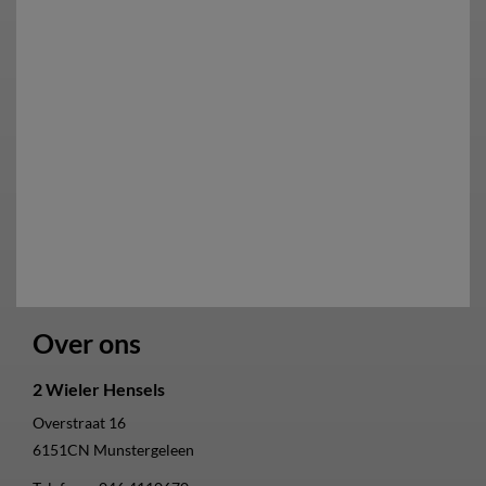
Over ons
2 Wieler Hensels
Overstraat 16
6151CN
Munstergeleen