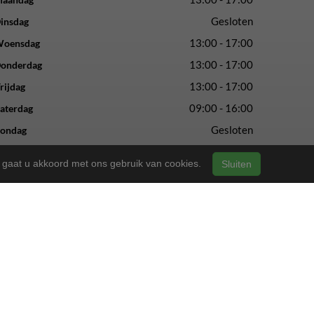
Gesloten
insdag
13:00 - 17:00
oensdag
13:00 - 17:00
onderdag
13:00 - 17:00
rijdag
09:00 - 16:00
aterdag
Gesloten
ondag
n, gaat u akkoord met ons gebruik van cookies.
Sluiten
vertrouwde service en vakmanschap.
ls altijd.