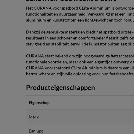
Het CURANA voorspatbord CLite Aluminium is ontworpen voo
functionaliteit en duurzaamheid. Vervaardigd met een in
aluminium en kunststof om een lichtgewicht en toch robuu
Dankzij de gebruikte materialen biedt het spatbord uitst
resulteert in een schoner en comfortabeler fietsrit, zelf
stevigheid en stabiliteit, terwijl de kunststof buitenlaag bi
CURANA staat bekend om zijn hoogwaardige fietsaccessoires
functionele voordelen, maar ook een eigentijds ontwerp dat
CURANA voorspatbord CLite Aluminium is daarom een uitst
betrouwbare en stijlvolle oplossing voor hun fietsbehoefte
Producteigenschappen
Eigenschap
Merk
Ean upc