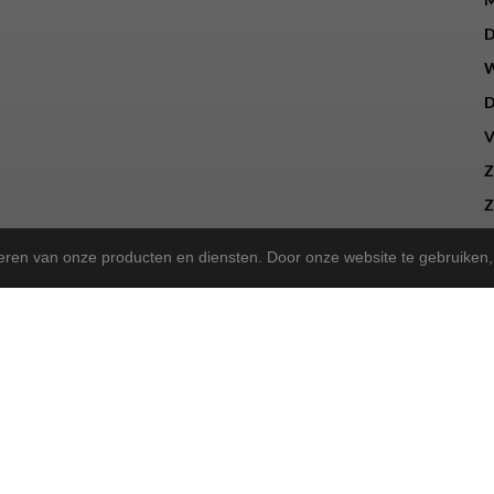
D
W
D
V
Z
Z
teren van onze producten en diensten. Door onze website te gebruike
a Store!
gekregen en zijn we nu de trotse
! Wat blijft, is onze 
Norta Store
sen, kunt u ook bij ons terecht voor het merk Rih.
sportieve tweewieler heeft, wij bieden dezelfde betrouwbare service a