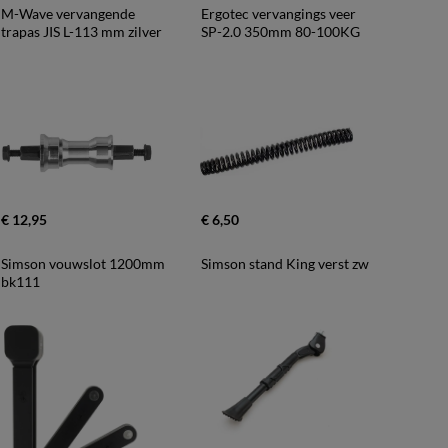
M-Wave vervangende 
Ergotec vervangings veer 
trapas JIS L-113 mm zilver
SP-2.0 350mm 80-100KG
€ 12,95
€ 6,50
Simson vouwslot 1200mm 
Simson stand King verst zw
bk111