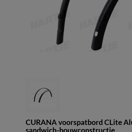
CURANA voorspatbord CLite Alu
sandwich-bouwconstructie