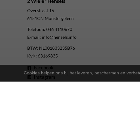
2 Wieler Hensels
Overstraat 16
6151CN
Munstergeleen
Telefoon:
046 4110670
E-mail:
info@hensels.info
BTW: NL001833235B76
KvK: 63169835
Facebook
Cookies helpen ons bij het leveren, beschermen en verbe
Instagram
Youtube
2-Wielers Hensels in een nieuw jasje: Welkom bij de Nort
Bij
hebben we een frisse uitstraling 
2-Wielers Hensels
Wat kan u verwachten?
: Naast ons uitgebreide aanbod Norta-fiet
Ruime keuze
: Of u nu een e-bike, stadsfiets of 
Uitstekende service