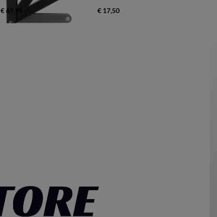
€ 69,95
€ 17,50