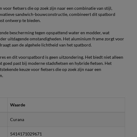
r fietsers die op zoek zijn naar een combinatie van stijl,
novatieve sandwich-bouwconstructie, combineert dit spatbord
st ontwerp te bieden.
ekende bescherming tegen opspattend water en modder, wat
s onder uitdagende omstandigheden. Het aluminium frame zorgt voor
jdraagt aan de algehele lichtheid van het spatbord.
 en dit voorspatbord is geen uitzondering. Het biedt niet alleen
 goed past bij moderne stadsfietsen en hybride fietsen. Het
ekende keuze voor fietsers die op zoek zijn naar een
n.
Waarde
Curana
5414171029671