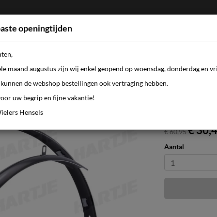
aste openingtijden
nten,
FIETSEN
WEBSHOP
KLEDING
AANBI
ele maand augustus zijn wij enkel geopend op woensdag, donderdag en vri
kunnen de webshop bestellingen ook vertraging hebben.
oor uw begrip en fijne vakantie!
minium, kunststof Vervaardigd in sand
ielers Hensels
€ 30,
€ 60,95
Aantal