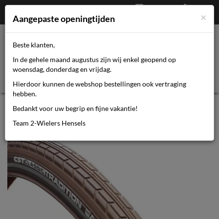
Afrekenen
€
0,00
0464110670
×
Mijn account
Aangepaste openingtijden
Beste klanten,
Toggl
In de gehele maand augustus zijn wij enkel geopend op
navig
woensdag, donderdag en vrijdag.
Hierdoor kunnen de webshop bestellingen ook vertraging
hebben.
BUB CST 28-1.75-2.00(47-622)
Bedankt voor uw begrip en fijne vakantie!
Classic tradition C1207 bruin
Team 2-Wielers Hensels