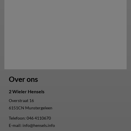
Over ons
2 Wieler Hensels
Overstraat 16
6151CN
Munstergeleen
Telefoon:
046 4110670
E-mail:
info@hensels.info