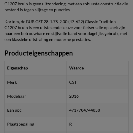
C1207 bruin is geen uitzondering, met een robuuste constructie die
bestand is tegen slijtage en puncties.
Kortom, de BUB CST 28-1.75-2.00 (47-622) Classic Tradition
C1207 bruin is een uitstekende keuze voor fietsers die op zoek zijn
naar een betrouwbare en stijlvolle band voor dagelijks gebruik, met
een klassieke uitstraling en moderne prestaties.
Producteigenschappen
Eigenschap
Waarde
Merk
CST
Modeljaar
2016
Ean upc
4717784744858
Plaatsbepaling
R