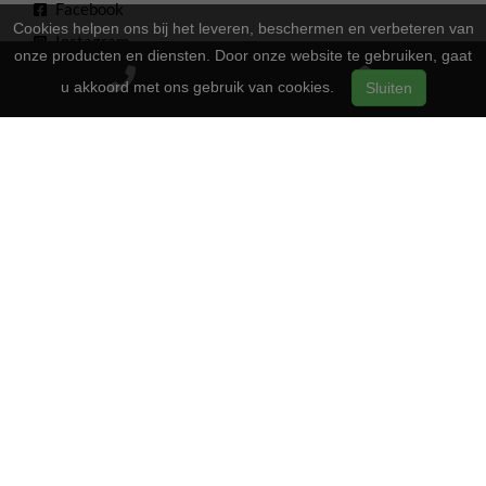
Facebook
Cookies helpen ons bij het leveren, beschermen en verbeteren van
Instagram
onze producten en diensten. Door onze website te gebruiken, gaat
Youtube
u akkoord met ons gebruik van cookies.
Sluiten
Openingstijden
13:00 - 17:00
Maandag
Gesloten
Dinsdag
13:00 - 17:00
Woensdag
13:00 - 17:00
Donderdag
13:00 - 17:00
Vrijdag
09:00 - 16:00
Zaterdag
Gesloten
Zondag
2-Wielers Hensels in een nieuw jasje: Welkom bij de Norta
Store!
Bij
hebben we een frisse uitstraling
2-Wielers Hensels