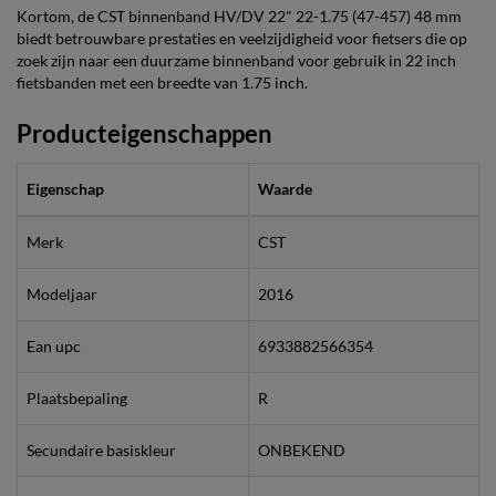
Kortom, de CST binnenband HV/DV 22" 22-1.75 (47-457) 48 mm
biedt betrouwbare prestaties en veelzijdigheid voor fietsers die op
zoek zijn naar een duurzame binnenband voor gebruik in 22 inch
fietsbanden met een breedte van 1.75 inch.
Producteigenschappen
Eigenschap
Waarde
Merk
CST
Modeljaar
2016
Ean upc
6933882566354
Plaatsbepaling
R
Secundaire basiskleur
ONBEKEND