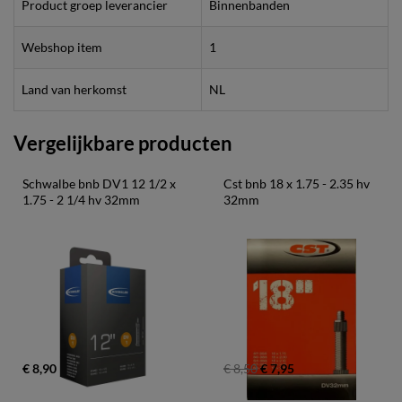
Product groep leverancier
Binnenbanden
Webshop item
1
Land van herkomst
NL
Vergelijkbare producten
Schwalbe bnb DV1 12 1/2 x 
Cst bnb 18 x 1.75 - 2.35 hv 
1.75 - 2 1/4 hv 32mm
32mm
€ 8,90
€ 8,50
€ 7,95