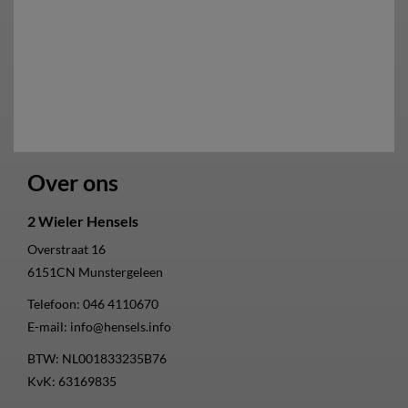
Over ons
2 Wieler Hensels
Overstraat 16
6151CN
Munstergeleen
Telefoon:
046 4110670
E-mail:
info@hensels.info
BTW: NL001833235B76
KvK: 63169835