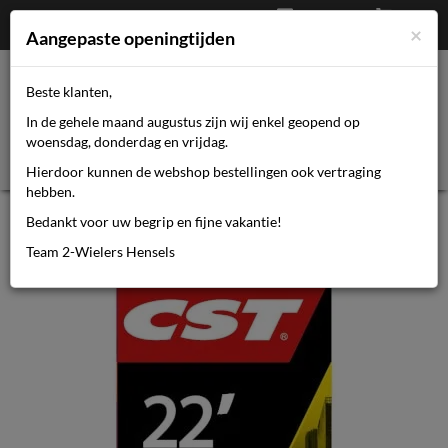
Afrekenen
€
0,00
0464110670
×
Mijn account
Aangepaste openingtijden
Beste klanten,
Toggl
In de gehele maand augustus zijn wij enkel geopend op
navig
woensdag, donderdag en vrijdag.
Hierdoor kunnen de webshop bestellingen ook vertraging
hebben.
Bib Cst hv/dv 22" 22-1.75 (47-457)
Bedankt voor uw begrip en fijne vakantie!
48mm
Team 2-Wielers Hensels