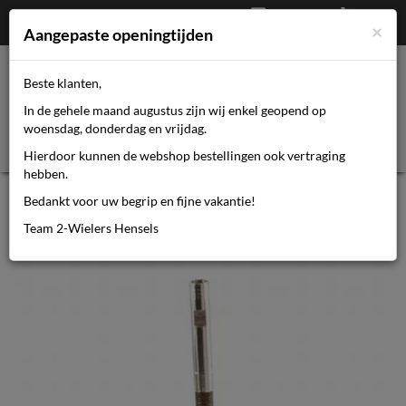
Afrekenen
€
0,00
0464110670
×
Mijn account
Aangepaste openingtijden
Beste klanten,
Toggl
In de gehele maand augustus zijn wij enkel geopend op
navig
woensdag, donderdag en vrijdag.
Hierdoor kunnen de webshop bestellingen ook vertraging
hebben.
Bibdl cordo ventielverlenger 30mm
Bedankt voor uw begrip en fijne vakantie!
frans (2)
Team 2-Wielers Hensels