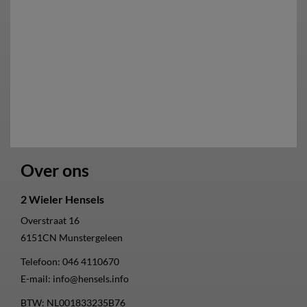
Over ons
2 Wieler Hensels
Overstraat 16
6151CN
Munstergeleen
Telefoon:
046 4110670
E-mail:
info@hensels.info
BTW: NL001833235B76