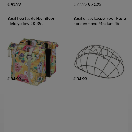
€ 43,99
€ 77,95
€ 71,95
Basil fietstas dubbel Bloom 
Basil draadkoepel voor Pasja 
Field yellow 28-35L
hondenmand Medium 45
€ 84,99
€ 34,99