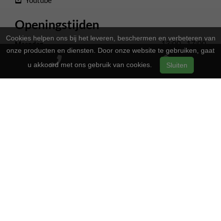
Openingstijden
Cookies helpen ons bij het leveren, beschermen en verbeteren van
13:00 - 17:00
Maandag
onze producten en diensten. Door onze website te gebruiken, gaat
Gesloten
Dinsdag
u akkoord met ons gebruik van cookies.
Sluiten
13:00 - 17:00
Woensdag
13:00 - 17:00
Donderdag
13:00 - 17:00
Vrijdag
09:00 - 16:00
Zaterdag
Gesloten
Zondag
2-Wielers Hensels in een nieuw jasje: Welkom bij de Norta
Store!
Bij
hebben we een frisse uitstraling
2-Wielers Hensels
gekregen en zijn we nu de trotse
! Wat blijft, is
Norta Store
onze vertrouwde service en vakmanschap.
Wat kan u verwachten?