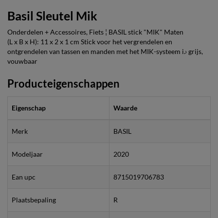
Basil Sleutel Mik
Onderdelen + Accessoires, Fiets ¦ BASIL stick "MIK" Maten
(L x B x H): 11 x 2 x 1 cm Stick voor het vergrendelen en
ontgrendelen van tassen en manden met het MIK-systeem i.› grijs,
vouwbaar
Producteigenschappen
Eigenschap
Waarde
Merk
BASIL
Modeljaar
2020
Ean upc
8715019706783
Plaatsbepaling
R