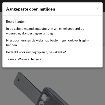
Afrekenen
€
0,00
0464110670
×
Mijn account
Aangepaste openingtijden
Beste klanten,
Toggl
In de gehele maand augustus zijn wij enkel geopend op
navig
woensdag, donderdag en vrijdag.
Hierdoor kunnen de webshop bestellingen ook vertraging
hebben.
Basil Sleutel Mik
Bedankt voor uw begrip en fijne vakantie!
Team 2-Wielers Hensels