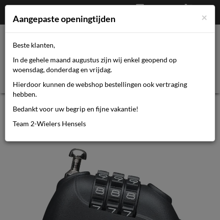
Afrekenen
€
0,00
0464110670
×
Mijn account
Aangepaste openingtijden
Beste klanten,
Toggl
In de gehele maand augustus zijn wij enkel geopend op
navig
woensdag, donderdag en vrijdag.
Hierdoor kunnen de webshop bestellingen ook vertraging
hebben.
Axa Roll Retractable code 75cm
Bedankt voor uw begrip en fijne vakantie!
Team 2-Wielers Hensels