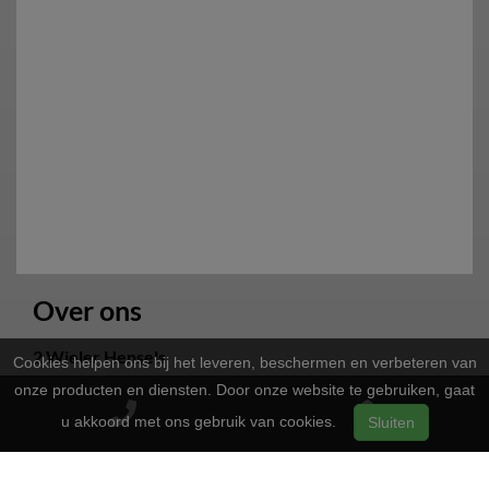
Over ons
2 Wieler Hensels
Cookies helpen ons bij het leveren, beschermen en verbeteren van
onze producten en diensten. Door onze website te gebruiken, gaat
Overstraat 16
6151CN
Munstergeleen
u akkoord met ons gebruik van cookies.
Sluiten
Telefoon:
046 4110670
E-mail:
info@hensels.info