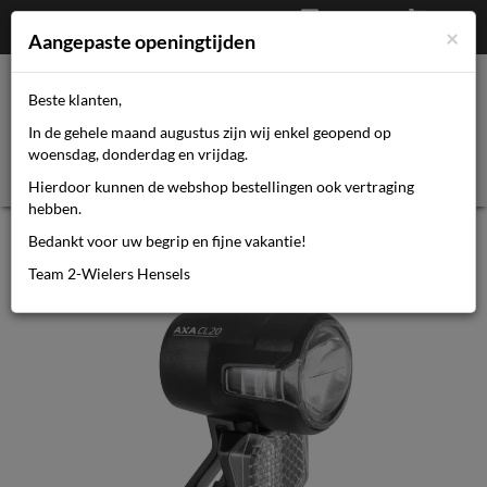
Afrekenen
€
0,00
0464110670
×
Mijn account
Aangepaste openingtijden
Beste klanten,
Toggl
In de gehele maand augustus zijn wij enkel geopend op
navig
woensdag, donderdag en vrijdag.
Hierdoor kunnen de webshop bestellingen ook vertraging
hebben.
Axa koplamp Compactline switch
Bedankt voor uw begrip en fijne vakantie!
aan/uit dynamo 20 l
Team 2-Wielers Hensels